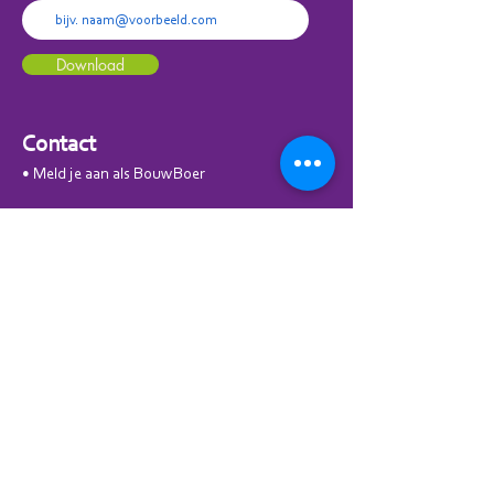
Download
Contact
• Meld je aan als Bouw
Boer
Inschrijven voor
de nieuwsbrief
Voornaam
Voer je e-mailadres in