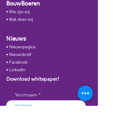
BouwBoeren
• Wie zijn
wij
• W
at doen wij
Nieuws
• Nieuwspagina
• Nieuwsbrie
f
• Facebook
•
LinkedIn
Download whitepaper!
Voornaam
Voer je e-mailadres in