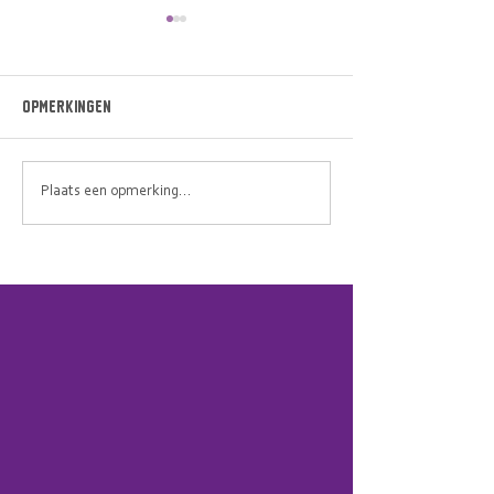
Opmerkingen
Terugkijken VPRO
VPRO Tegenlicht
Plaats een opmerking...
Tegenlicht
bouwboeren